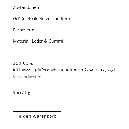
Zustand: neu
Größe: 40 (klein geschnitten)
Farbe: bunt
Material: Leder & Gummi
350,00
€
inkl. MwSt. (differenzbesteuert nach §25a UStG.)
zzgl.
Versandkosten
Vorrätig
Malone
In den Warenkorb
Souliers
x