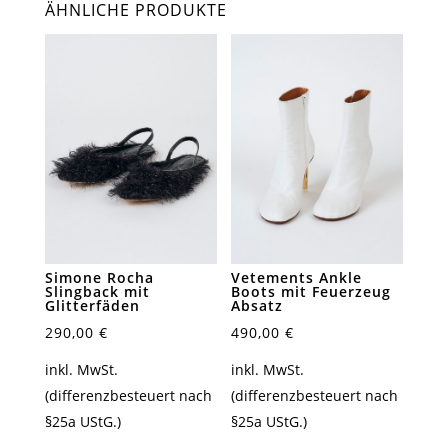
ÄHNLICHE PRODUKTE
Emanuel
Ungaro
transparente
Stiefel
mit
Punkten
Menge
Simone Rocha
Vetements Ankle
Slingback mit
Boots mit Feuerzeug
Glitterfäden
Absatz
290,00
€
490,00
€
inkl. MwSt.
inkl. MwSt.
(differenzbesteuert nach
(differenzbesteuert nach
§25a UStG.)
§25a UStG.)